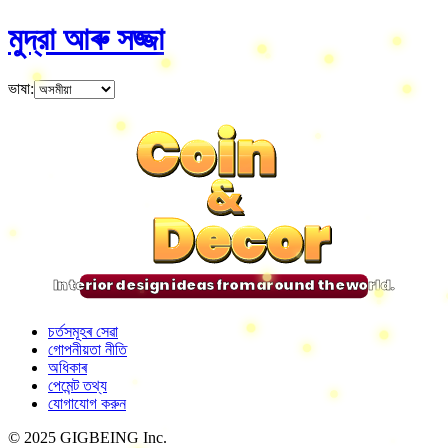
মুদ্রা আৰু সজ্জা
ভাষা
:
Coin
Coin
Coin
Coin
&
&
&
&
Decor
Decor
Decor
Decor
Interior design ideas from around the world.
চৰ্তসমূহৰ সেৱা
গোপনীয়তা নীতি
অধিকাৰ
পেমেন্ট তথ্য
যোগাযোগ করুন
© 2025 GIGBEING Inc.