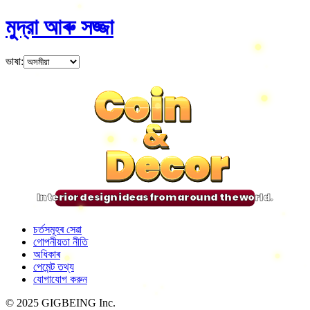
মুদ্রা আৰু সজ্জা
ভাষা
:
Coin
Coin
Coin
Coin
&
&
&
&
Decor
Decor
Decor
Decor
Interior design ideas from around the world.
চৰ্তসমূহৰ সেৱা
গোপনীয়তা নীতি
অধিকাৰ
পেমেন্ট তথ্য
যোগাযোগ করুন
© 2025 GIGBEING Inc.