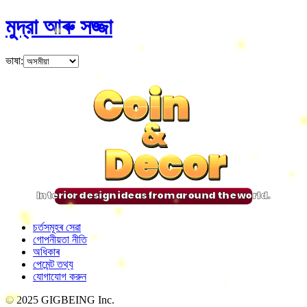
মুদ্রা আৰু সজ্জা
ভাষা
:
Coin
Coin
Coin
Coin
&
&
&
&
Decor
Decor
Decor
Decor
Interior design ideas from around the world.
চৰ্তসমূহৰ সেৱা
গোপনীয়তা নীতি
অধিকাৰ
পেমেন্ট তথ্য
যোগাযোগ করুন
© 2025 GIGBEING Inc.