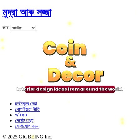
মুদ্রা আৰু সজ্জা
ভাষা
:
Coin
Coin
Coin
Coin
&
&
&
&
Decor
Decor
Decor
Decor
Interior design ideas from around the world.
চৰ্তসমূহৰ সেৱা
গোপনীয়তা নীতি
অধিকাৰ
পেমেন্ট তথ্য
যোগাযোগ করুন
© 2025 GIGBEING Inc.