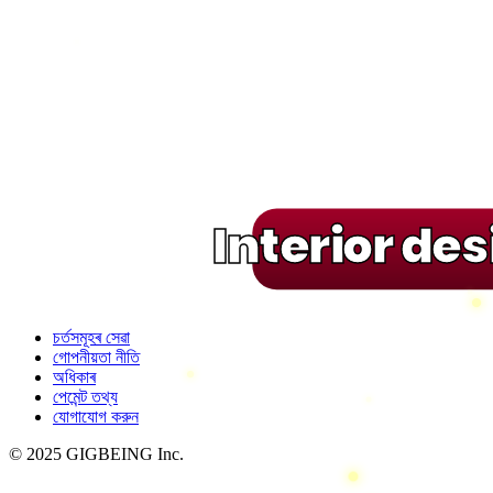
Interior de
চৰ্তসমূহৰ সেৱা
গোপনীয়তা নীতি
অধিকাৰ
পেমেন্ট তথ্য
যোগাযোগ করুন
© 2025 GIGBEING Inc.