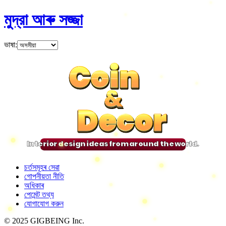
মুদ্রা আৰু সজ্জা
ভাষা
:
Coin
Coin
Coin
Coin
&
&
&
&
Decor
Decor
Decor
Decor
Interior design ideas from around the world.
চৰ্তসমূহৰ সেৱা
গোপনীয়তা নীতি
অধিকাৰ
পেমেন্ট তথ্য
যোগাযোগ করুন
© 2025 GIGBEING Inc.