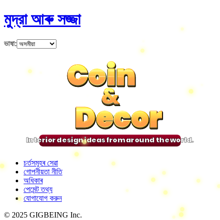
মুদ্রা আৰু সজ্জা
ভাষা
:
Coin
Coin
Coin
Coin
&
&
&
&
Decor
Decor
Decor
Decor
Interior design ideas from around the world.
চৰ্তসমূহৰ সেৱা
গোপনীয়তা নীতি
অধিকাৰ
পেমেন্ট তথ্য
যোগাযোগ করুন
© 2025 GIGBEING Inc.