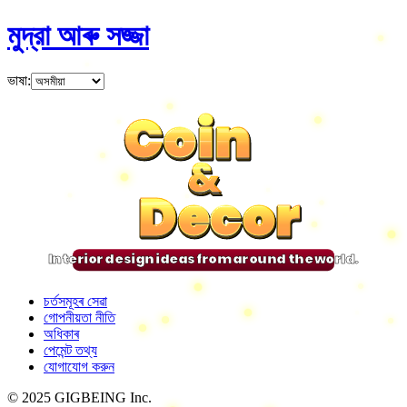
মুদ্রা আৰু সজ্জা
ভাষা
:
Coin
Coin
Coin
Coin
&
&
&
&
Decor
Decor
Decor
Decor
Interior design ideas from around the world.
চৰ্তসমূহৰ সেৱা
গোপনীয়তা নীতি
অধিকাৰ
পেমেন্ট তথ্য
যোগাযোগ করুন
© 2025 GIGBEING Inc.