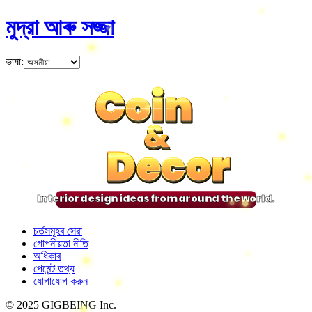
মুদ্রা আৰু সজ্জা
ভাষা
:
Coin
Coin
Coin
Coin
&
&
&
&
Decor
Decor
Decor
Decor
Interior design ideas from around the world.
চৰ্তসমূহৰ সেৱা
গোপনীয়তা নীতি
অধিকাৰ
পেমেন্ট তথ্য
যোগাযোগ করুন
© 2025 GIGBEING Inc.