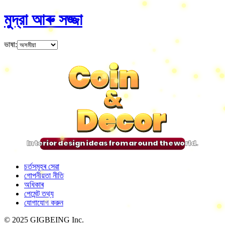
মুদ্রা আৰু সজ্জা
ভাষা
:
Coin
Coin
Coin
Coin
&
&
&
&
Decor
Decor
Decor
Decor
Interior design ideas from around the world.
চৰ্তসমূহৰ সেৱা
গোপনীয়তা নীতি
অধিকাৰ
পেমেন্ট তথ্য
যোগাযোগ করুন
© 2025 GIGBEING Inc.