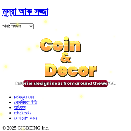
মুদ্রা আৰু সজ্জা
ভাষা
:
Coin
Coin
Coin
Coin
&
&
&
&
Decor
Decor
Decor
Decor
Interior design ideas from around the world.
চৰ্তসমূহৰ সেৱা
গোপনীয়তা নীতি
অধিকাৰ
পেমেন্ট তথ্য
যোগাযোগ করুন
© 2025 GIGBEING Inc.