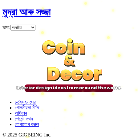
মুদ্রা আৰু সজ্জা
ভাষা
:
Coin
Coin
Coin
Coin
&
&
&
&
Decor
Decor
Decor
Decor
Interior design ideas from around the world.
চৰ্তসমূহৰ সেৱা
গোপনীয়তা নীতি
অধিকাৰ
পেমেন্ট তথ্য
যোগাযোগ করুন
© 2025 GIGBEING Inc.