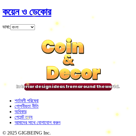
কয়েন ও ডেকোর
ভাষা
:
Coin
Coin
Coin
Coin
&
&
&
&
Decor
Decor
Decor
Decor
Interior design ideas from around the world.
শর্তাবলী পরিষেবা
গোপনীয়তা নীতি
অধিকার
পেমেন্ট তথ্য
আমাদের সাথে যোগাযোগ করুন
© 2025 GIGBEING Inc.