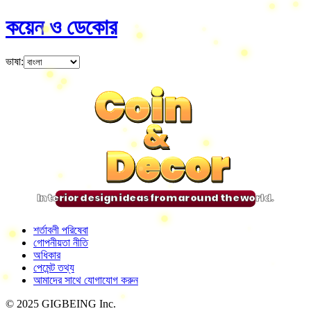
কয়েন ও ডেকোর
ভাষা
:
Coin
Coin
Coin
Coin
&
&
&
&
Decor
Decor
Decor
Decor
Interior design ideas from around the world.
শর্তাবলী পরিষেবা
গোপনীয়তা নীতি
অধিকার
পেমেন্ট তথ্য
আমাদের সাথে যোগাযোগ করুন
© 2025 GIGBEING Inc.