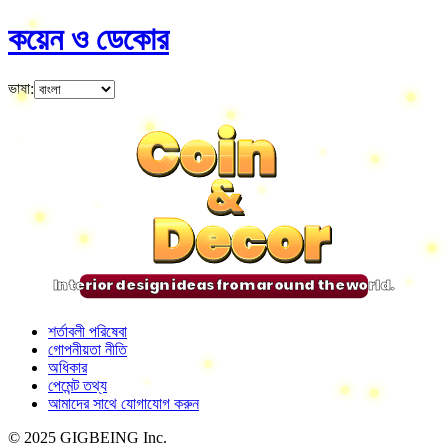
কয়েন ও ডেকোর
ভাষা
:
Coin
Coin
Coin
Coin
&
&
&
&
Decor
Decor
Decor
Decor
Interior design ideas from around the world.
শর্তাবলী পরিষেবা
গোপনীয়তা নীতি
অধিকার
পেমেন্ট তথ্য
আমাদের সাথে যোগাযোগ করুন
© 2025 GIGBEING Inc.