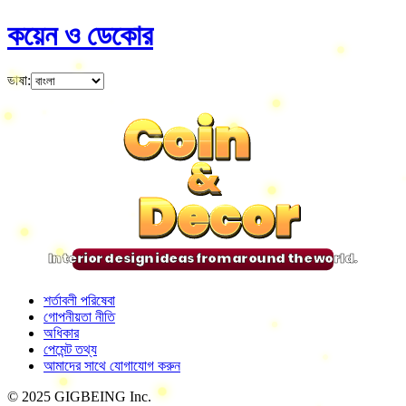
কয়েন ও ডেকোর
ভাষা
:
Coin
Coin
Coin
Coin
&
&
&
&
Decor
Decor
Decor
Decor
Interior design ideas from around the world.
শর্তাবলী পরিষেবা
গোপনীয়তা নীতি
অধিকার
পেমেন্ট তথ্য
আমাদের সাথে যোগাযোগ করুন
© 2025 GIGBEING Inc.