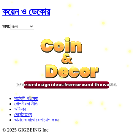
কয়েন ও ডেকোর
ভাষা
:
Coin
Coin
Coin
Coin
&
&
&
&
Decor
Decor
Decor
Decor
Interior design ideas from around the world.
শর্তাবলী পরিষেবা
গোপনীয়তা নীতি
অধিকার
পেমেন্ট তথ্য
আমাদের সাথে যোগাযোগ করুন
© 2025 GIGBEING Inc.