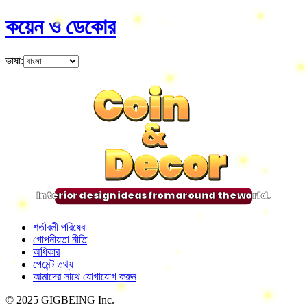
কয়েন ও ডেকোর
ভাষা
:
Coin
Coin
Coin
Coin
&
&
&
&
Decor
Decor
Decor
Decor
Interior design ideas from around the world.
শর্তাবলী পরিষেবা
গোপনীয়তা নীতি
অধিকার
পেমেন্ট তথ্য
আমাদের সাথে যোগাযোগ করুন
© 2025 GIGBEING Inc.