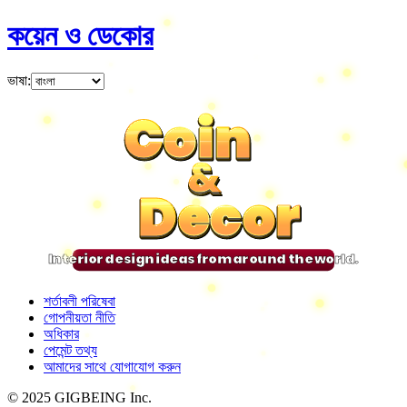
কয়েন ও ডেকোর
ভাষা
:
Coin
Coin
Coin
Coin
&
&
&
&
Decor
Decor
Decor
Decor
Interior design ideas from around the world.
শর্তাবলী পরিষেবা
গোপনীয়তা নীতি
অধিকার
পেমেন্ট তথ্য
আমাদের সাথে যোগাযোগ করুন
© 2025 GIGBEING Inc.