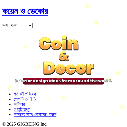
কয়েন ও ডেকোর
ভাষা
:
Coin
Coin
Coin
Coin
&
&
&
&
Decor
Decor
Decor
Decor
Interior design ideas from around the world.
শর্তাবলী পরিষেবা
গোপনীয়তা নীতি
অধিকার
পেমেন্ট তথ্য
আমাদের সাথে যোগাযোগ করুন
© 2025 GIGBEING Inc.