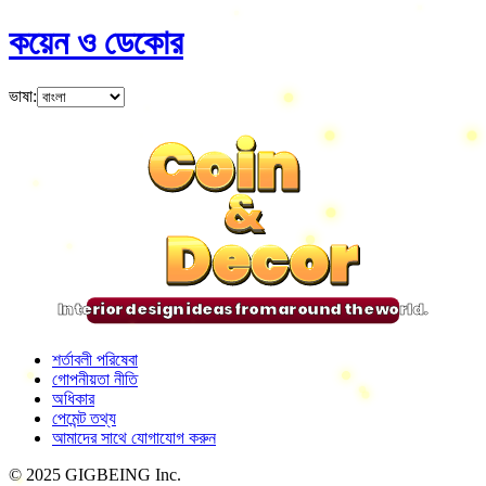
কয়েন ও ডেকোর
ভাষা
:
Coin
Coin
Coin
Coin
&
&
&
&
Decor
Decor
Decor
Decor
Interior design ideas from around the world.
শর্তাবলী পরিষেবা
গোপনীয়তা নীতি
অধিকার
পেমেন্ট তথ্য
আমাদের সাথে যোগাযোগ করুন
© 2025 GIGBEING Inc.