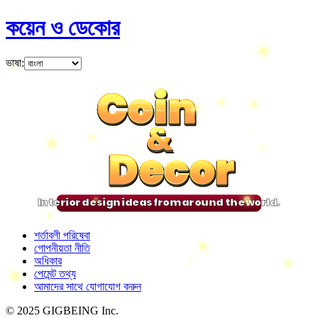
কয়েন ও ডেকোর
ভাষা
:
Coin
Coin
Coin
Coin
&
&
&
&
Decor
Decor
Decor
Decor
Interior design ideas from around the world.
শর্তাবলী পরিষেবা
গোপনীয়তা নীতি
অধিকার
পেমেন্ট তথ্য
আমাদের সাথে যোগাযোগ করুন
© 2025 GIGBEING Inc.