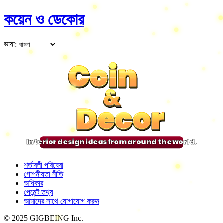
কয়েন ও ডেকোর
ভাষা
:
Coin
Coin
Coin
Coin
&
&
&
&
Decor
Decor
Decor
Decor
Interior design ideas from around the world.
শর্তাবলী পরিষেবা
গোপনীয়তা নীতি
অধিকার
পেমেন্ট তথ্য
আমাদের সাথে যোগাযোগ করুন
© 2025 GIGBEING Inc.