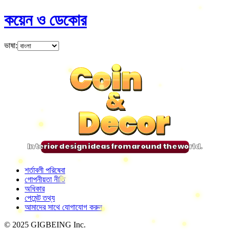
কয়েন ও ডেকোর
ভাষা
:
Coin
Coin
Coin
Coin
&
&
&
&
Decor
Decor
Decor
Decor
Interior design ideas from around the world.
শর্তাবলী পরিষেবা
গোপনীয়তা নীতি
অধিকার
পেমেন্ট তথ্য
আমাদের সাথে যোগাযোগ করুন
© 2025 GIGBEING Inc.