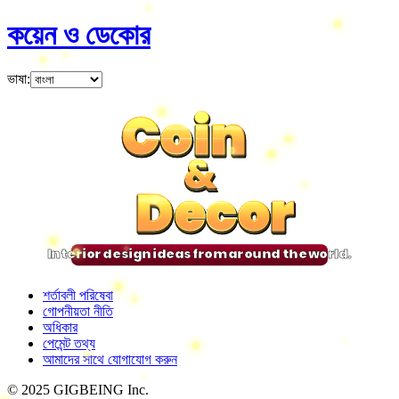
কয়েন ও ডেকোর
ভাষা
:
Coin
Coin
Coin
Coin
&
&
&
&
Decor
Decor
Decor
Decor
Interior design ideas from around the world.
শর্তাবলী পরিষেবা
গোপনীয়তা নীতি
অধিকার
পেমেন্ট তথ্য
আমাদের সাথে যোগাযোগ করুন
© 2025 GIGBEING Inc.