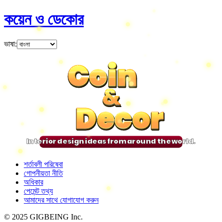
কয়েন ও ডেকোর
ভাষা
:
Coin
Coin
Coin
Coin
&
&
&
&
Decor
Decor
Decor
Decor
Interior design ideas from around the world.
শর্তাবলী পরিষেবা
গোপনীয়তা নীতি
অধিকার
পেমেন্ট তথ্য
আমাদের সাথে যোগাযোগ করুন
© 2025 GIGBEING Inc.