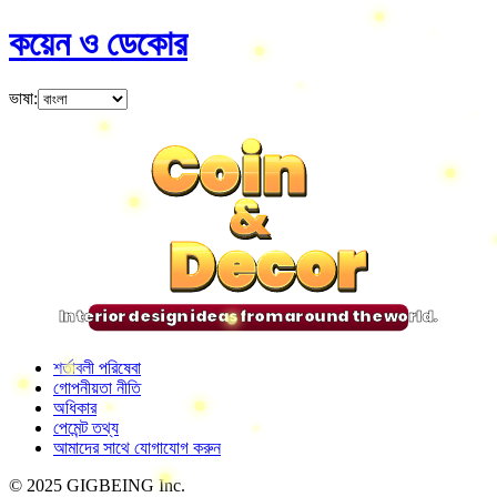
কয়েন ও ডেকোর
ভাষা
:
Coin
Coin
Coin
Coin
&
&
&
&
Decor
Decor
Decor
Decor
Interior design ideas from around the world.
শর্তাবলী পরিষেবা
গোপনীয়তা নীতি
অধিকার
পেমেন্ট তথ্য
আমাদের সাথে যোগাযোগ করুন
© 2025 GIGBEING Inc.