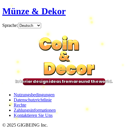
Münze & Dekor
Sprache
:
Coin
Coin
Coin
Coin
&
&
&
&
Decor
Decor
Decor
Decor
Interior design ideas from around the world.
Nutzungsbedingungen
Datenschutzrichtlinie
Rechte
Zahlungsinformationen
Kontaktieren Sie Uns
© 2025 GIGBEING Inc.