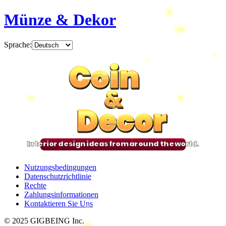
Münze & Dekor
Sprache
:
Coin
Coin
Coin
Coin
&
&
&
&
Decor
Decor
Decor
Decor
Interior design ideas from around the world.
Nutzungsbedingungen
Datenschutzrichtlinie
Rechte
Zahlungsinformationen
Kontaktieren Sie Uns
© 2025 GIGBEING Inc.