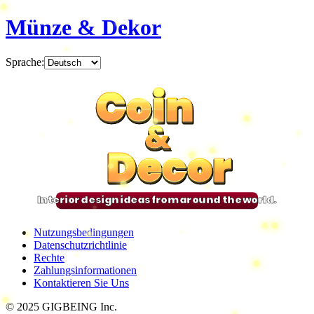
Münze & Dekor
Sprache
:
Coin
Coin
Coin
Coin
&
&
&
&
Decor
Decor
Decor
Decor
Interior design ideas from around the world.
Nutzungsbedingungen
Datenschutzrichtlinie
Rechte
Zahlungsinformationen
Kontaktieren Sie Uns
© 2025 GIGBEING Inc.