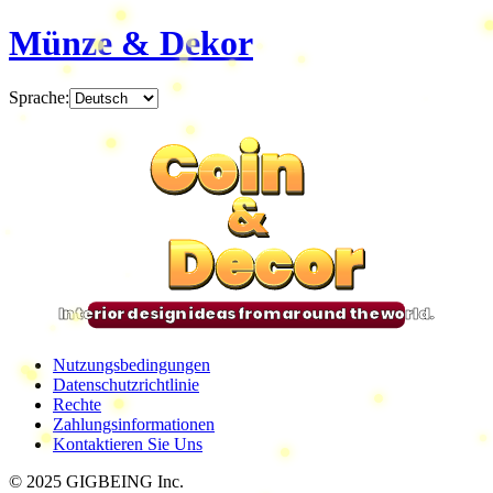
Münze & Dekor
Sprache
:
Coin
Coin
Coin
Coin
&
&
&
&
Decor
Decor
Decor
Decor
Interior design ideas from around the world.
Nutzungsbedingungen
Datenschutzrichtlinie
Rechte
Zahlungsinformationen
Kontaktieren Sie Uns
© 2025 GIGBEING Inc.