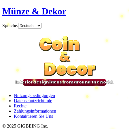
Münze & Dekor
Sprache
:
Coin
Coin
Coin
Coin
&
&
&
&
Decor
Decor
Decor
Decor
Interior design ideas from around the world.
Nutzungsbedingungen
Datenschutzrichtlinie
Rechte
Zahlungsinformationen
Kontaktieren Sie Uns
© 2025 GIGBEING Inc.