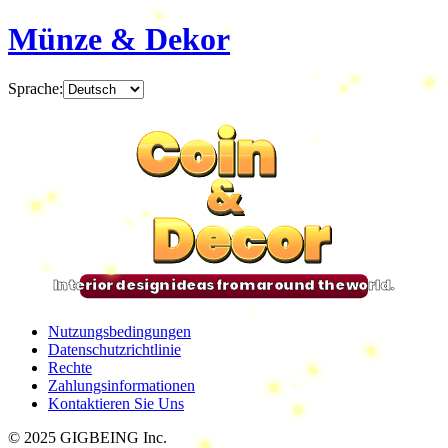
Münze & Dekor
Sprache
:
Coin
Coin
Coin
Coin
&
&
&
&
Decor
Decor
Decor
Decor
Interior design ideas from around the world.
Nutzungsbedingungen
Datenschutzrichtlinie
Rechte
Zahlungsinformationen
Kontaktieren Sie Uns
© 2025 GIGBEING Inc.