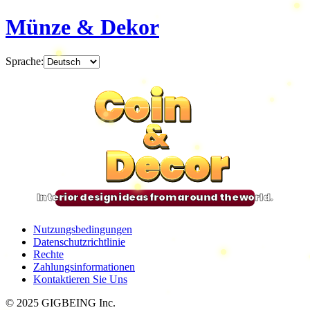
Münze & Dekor
Sprache
:
Coin
Coin
Coin
Coin
&
&
&
&
Decor
Decor
Decor
Decor
Interior design ideas from around the world.
Nutzungsbedingungen
Datenschutzrichtlinie
Rechte
Zahlungsinformationen
Kontaktieren Sie Uns
© 2025 GIGBEING Inc.