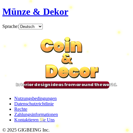
Münze & Dekor
Sprache
:
Coin
Coin
Coin
Coin
&
&
&
&
Decor
Decor
Decor
Decor
Interior design ideas from around the world.
Nutzungsbedingungen
Datenschutzrichtlinie
Rechte
Zahlungsinformationen
Kontaktieren Sie Uns
© 2025 GIGBEING Inc.