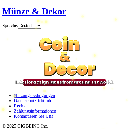
Münze & Dekor
Sprache
:
Coin
Coin
Coin
Coin
&
&
&
&
Decor
Decor
Decor
Decor
Interior design ideas from around the world.
Nutzungsbedingungen
Datenschutzrichtlinie
Rechte
Zahlungsinformationen
Kontaktieren Sie Uns
© 2025 GIGBEING Inc.