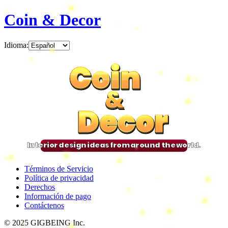
Coin & Decor
Idioma
:
Coin
Coin
Coin
Coin
&
&
&
&
Decor
Decor
Decor
Decor
Interior design ideas from around the world.
Términos de Servicio
Política de privacidad
Derechos
Información de pago
Contáctenos
© 2025 GIGBEING Inc.