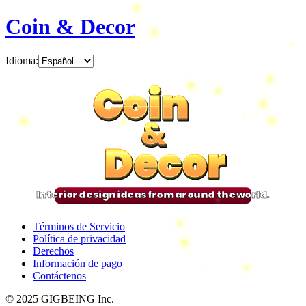
Coin & Decor
Idioma
:
Coin
Coin
Coin
Coin
&
&
&
&
Decor
Decor
Decor
Decor
Interior design ideas from around the world.
Términos de Servicio
Política de privacidad
Derechos
Información de pago
Contáctenos
© 2025 GIGBEING Inc.