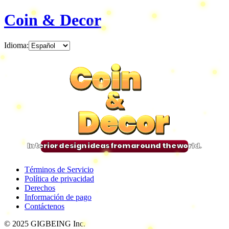
Coin & Decor
Idioma
:
Coin
Coin
Coin
Coin
&
&
&
&
Decor
Decor
Decor
Decor
Interior design ideas from around the world.
Términos de Servicio
Política de privacidad
Derechos
Información de pago
Contáctenos
© 2025 GIGBEING Inc.