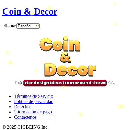
Coin & Decor
Idioma
:
Coin
Coin
Coin
Coin
&
&
&
&
Decor
Decor
Decor
Decor
Interior design ideas from around the world.
Términos de Servicio
Política de privacidad
Derechos
Información de pago
Contáctenos
© 2025 GIGBEING Inc.