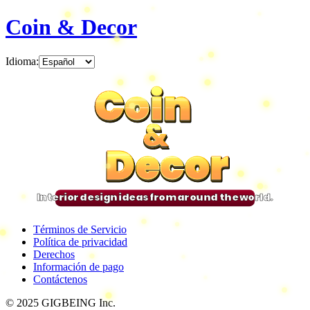
Coin & Decor
Idioma
:
Coin
Coin
Coin
Coin
&
&
&
&
Decor
Decor
Decor
Decor
Interior design ideas from around the world.
Términos de Servicio
Política de privacidad
Derechos
Información de pago
Contáctenos
© 2025 GIGBEING Inc.