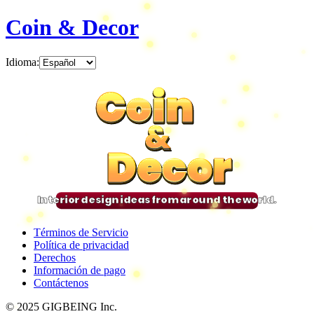
Coin & Decor
Idioma
:
Coin
Coin
Coin
Coin
&
&
&
&
Decor
Decor
Decor
Decor
Interior design ideas from around the world.
Términos de Servicio
Política de privacidad
Derechos
Información de pago
Contáctenos
© 2025 GIGBEING Inc.