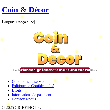
Coin & Décor
Langue
:
Coin
Coin
Coin
Coin
&
&
&
&
Decor
Decor
Decor
Decor
Interior design ideas from around the world.
Conditions de service
Politique de Confidentialité
Droits
Informations de paiement
Contactez-nous
© 2025 GIGBEING Inc.