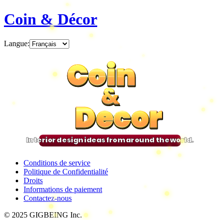
Coin & Décor
Langue
:
Coin
Coin
Coin
Coin
&
&
&
&
Decor
Decor
Decor
Decor
Interior design ideas from around the world.
Conditions de service
Politique de Confidentialité
Droits
Informations de paiement
Contactez-nous
© 2025 GIGBEING Inc.