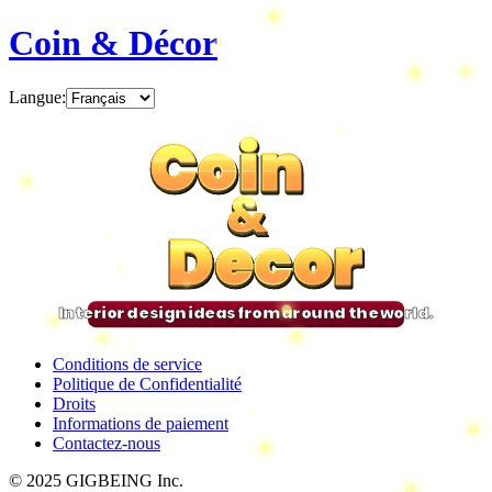
Coin & Décor
Langue
:
Coin
Coin
Coin
Coin
&
&
&
&
Decor
Decor
Decor
Decor
Interior design ideas from around the world.
Conditions de service
Politique de Confidentialité
Droits
Informations de paiement
Contactez-nous
© 2025 GIGBEING Inc.