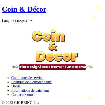
Coin & Décor
Langue
:
Coin
Coin
Coin
Coin
&
&
&
&
Decor
Decor
Decor
Decor
Interior design ideas from around the world.
Conditions de service
Politique de Confidentialité
Droits
Informations de paiement
Contactez-nous
© 2025 GIGBEING Inc.