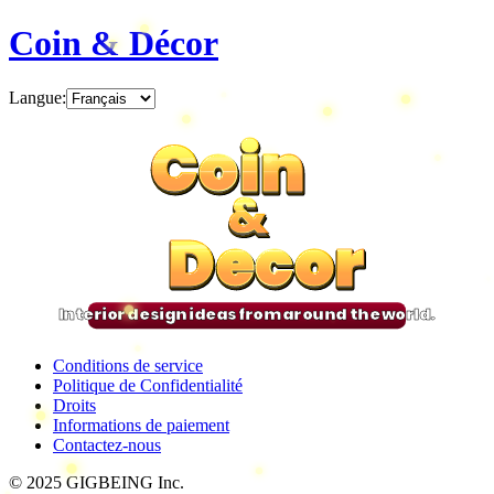
Coin & Décor
Langue
:
Coin
Coin
Coin
Coin
&
&
&
&
Decor
Decor
Decor
Decor
Interior design ideas from around the world.
Conditions de service
Politique de Confidentialité
Droits
Informations de paiement
Contactez-nous
© 2025 GIGBEING Inc.