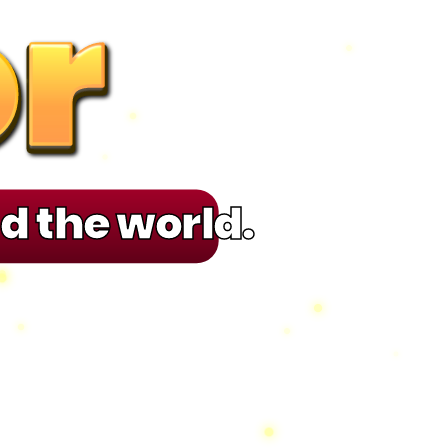
r
r
r
r
d the world.