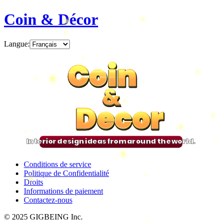
Coin & Décor
Langue
:
Coin
Coin
Coin
Coin
&
&
&
&
Decor
Decor
Decor
Decor
Interior design ideas from around the world.
Conditions de service
Politique de Confidentialité
Droits
Informations de paiement
Contactez-nous
© 2025 GIGBEING Inc.