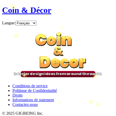
Coin & Décor
Langue
:
Coin
Coin
Coin
Coin
&
&
&
&
Decor
Decor
Decor
Decor
Interior design ideas from around the world.
Conditions de service
Politique de Confidentialité
Droits
Informations de paiement
Contactez-nous
© 2025 GIGBEING Inc.